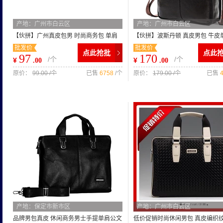
产地：广州市白云区
产地：广州市白云区
【伙拼】广州真皮包男 时尚商务包 单肩
【伙拼】波斯丹顿 真皮男包 牛皮
批发价
批发价
斜挎包男 男士包包9005-2
商务手提包 斜挎包公文包
点此抢批
点此
97
170
/个
/个
¥
¥
.00
.00
原价：
99.00 /个
已售
6758
/个
原价：
179.00 /个
已售
产地：保定市新市区
产地：广州市白云区
品牌男包真皮 休闲商务男士手提单肩公文
低价促销时尚休闲男包 真皮编织