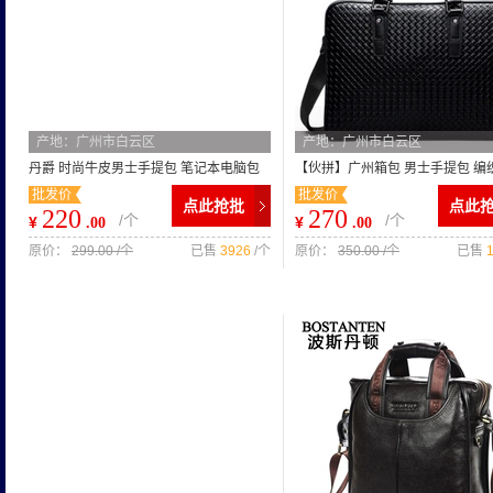
产地：广州市白云区
产地：广州市白云区
丹爵 时尚牛皮男士手提包 笔记本电脑包
【伙拼】广州箱包 男士手提包 编
批发价
批发价
新款商务男包 厂家直销
闲男包 真皮男包 商务男包
点此抢批
点此
220
270
/个
/个
¥
¥
.00
.00
原价：
299.00 /个
已售
3926
/个
原价：
350.00 /个
已售