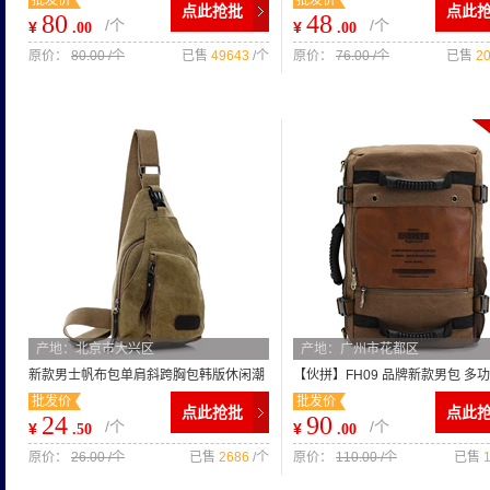
批发价
批发价
肩手提笔记本电脑包0722
跨包IPAD电脑包潮包0906
点此抢批
点此
80
48
/个
/个
¥
¥
.00
.00
原价：
80.00 /个
已售
49643
/个
原价：
76.00 /个
已售
2
产地：北京市大兴区
产地：广州市花都区
新款男士帆布包单肩斜跨胸包韩版休闲潮
【伙拼】FH09 品牌新款男包 多功
批发价
批发价
流男包包潮
尚单肩包多用包帆布包
点此抢批
点此
24
90
/个
/个
¥
¥
.50
.00
原价：
26.00 /个
已售
2686
/个
原价：
110.00 /个
已售