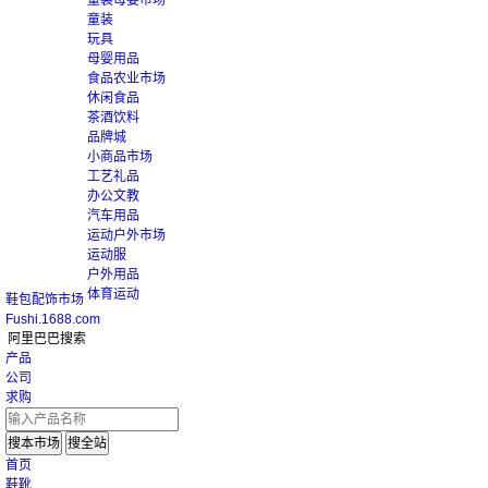
童装母婴市场
童装
玩具
母婴用品
食品农业市场
休闲食品
茶酒饮料
品牌城
小商品市场
工艺礼品
办公文教
汽车用品
运动户外市场
运动服
户外用品
体育运动
鞋包配饰市场
Fushi.1688.com
阿里巴巴搜索
产品
公司
求购
搜本市场
搜全站
首页
鞋靴