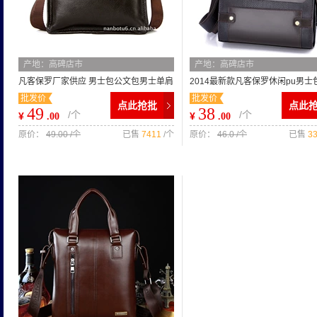
产地：高碑店市
产地：高碑店市
凡客保罗厂家供应 男士包公文包男士单肩
2014最新款凡客保罗休闲pu男士
批发价
批发价
包批发 一件代发河北男包
斜跨多功能包斜挎包休闲包
点此抢批
点此
49
38
/个
/个
¥
¥
.00
.00
原价：
49.00 /个
已售
7411
/个
原价：
46.0 /个
已售
3