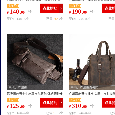
批发价
批发价
单肩手提斜挎包 批发
男士休闲时尚单肩斜挎潮包
点此抢批
点此
140
190
/个
/个
¥
¥
.00
.00
原价：
140.0 /个
已售
745
/个
原价：
240.0 /个
已
产地：广州市
产地：广州市白云区
韩版潮包男士牛皮真皮包腰包 休闲磨砂皮
广州真皮男包批发 头层牛皮时尚
批发价
批发价
户外挎包 一件代发批发
手提单肩复古男士包代发
点此抢批
点此
125
310
/个
/个
¥
¥
.00
.00
原价：
130.0 /个
已售
110
/个
原价：
340.0 /个
已