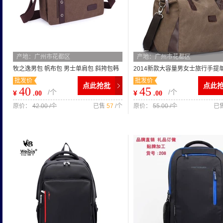
产地：广州市花都区
产地：广州市花都区
牧之逸男包 帆布包 男士单肩包 斜挎包韩
2014新款大容量男女士旅行手提
批发价
批发价
学生版潮包支持一件代发
帆布包包广州箱包厂家批发
点此抢批
点此
40
45
/个
/个
¥
¥
.00
.00
原价：
42.00 /个
已售
57
/个
原价：
55.00 /个
已