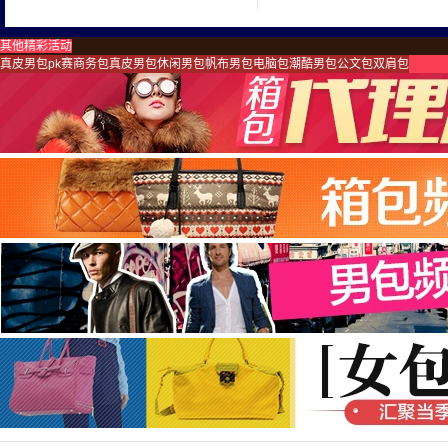
其他精彩活动
真皮男包pk赛
商务包
真皮男包
休闲男包
帆布男包
电脑包
潮酷男包
公文包
双肩包