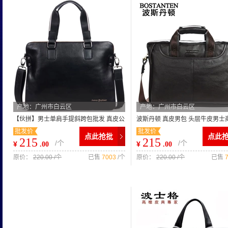
产地：广州市白云区
产地：广州市白云区
【伙拼】男士单肩手提斜跨包批发 真皮公
波斯丹顿 真皮男包 头层牛皮男士
批发价
批发价
文包商务包电脑包 9380-5
手提公文包斜挎包B10023
点此抢批
点此
215
215
/个
/个
¥
¥
.00
.00
原价：
220.00 /个
已售
7003
/个
原价：
220.00 /个
已售