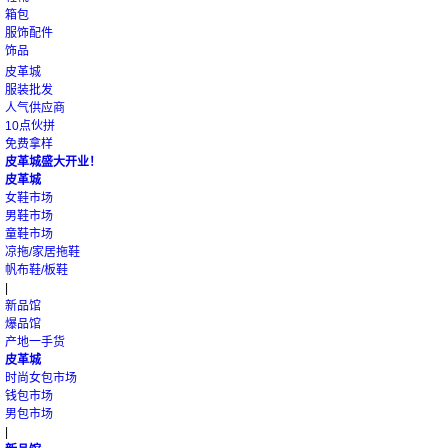
箱包
服饰配件
饰品
皮革城
服装批发
人气供应商
10点伙拼
免费拿样
皮革城盛大开业！
皮革城
女鞋市场
男鞋市场
童鞋市场
凉拖/家居拖鞋
帆布鞋/板鞋
|
新品馆
爆品馆
产地一手货
皮革城
时尚女包市场
钱包市场
男包市场
|