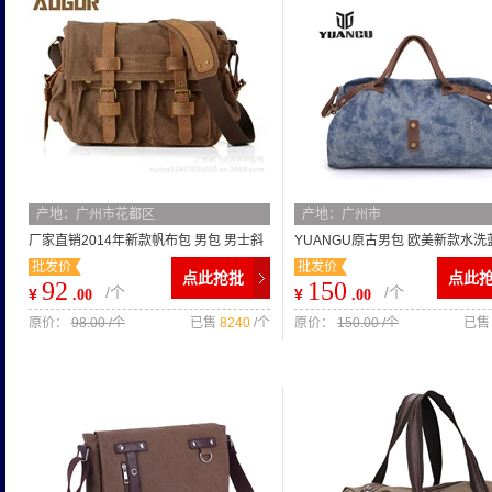
产地：广州市花都区
产地：广州市
厂家直销2014年新款帆布包 男包 男士斜
YUANGU原古男包 欧美新款水洗
批发价
批发价
挎电脑包复古布包批发2138
包 时尚个性单肩包斜挎包批发
点此抢批
点此
92
150
/个
/个
¥
¥
.00
.00
原价：
98.00 /个
已售
8240
/个
原价：
150.00 /个
已