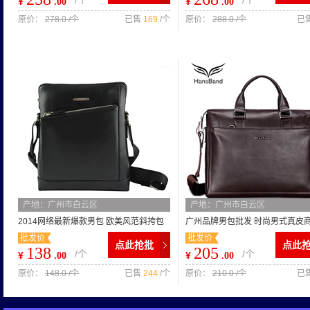
/个
/个
¥
¥
.00
.00
原价：
278.0 /个
已售
169
/个
原价：
288.0 /个
已
产地：广州市白云区
产地：广州市白云区
2014网络最新爆款男包 欧美风范斜挎包
广州品牌男包批发 时尚男式真皮
批发价
批发价
竖款时尚单肩包 真皮 男包
士包包公文手提包男
点此抢批
点此
138
205
/个
/个
¥
¥
.00
.00
原价：
148.0 /个
已售
244
/个
原价：
210.0 /个
已