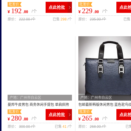
批发价
批发价
包斜挎包男士包包8963-3
斜挎包 男包品牌斜挎包
点此抢批
点此
192
229
/个
/个
¥
¥
.00
.00
原价：
222.00 /个
已售
298
/个
原价：
235.00 /个
已
产地：广州市白云区
产地：广州市白云区
曼邦牛皮男包 商务休闲手提包 单肩斜挎
包邮最新韩版休闲男包 蓝色驼鸟
批发价
批发价
包 电脑包 男士公文包
闲男包 时尚休闲男包批发
点此抢批
点此
280
265
/个
/个
¥
¥
.00
.00
原价：
300.00 /个
已售
41
/个
原价：
268.00 /个
已