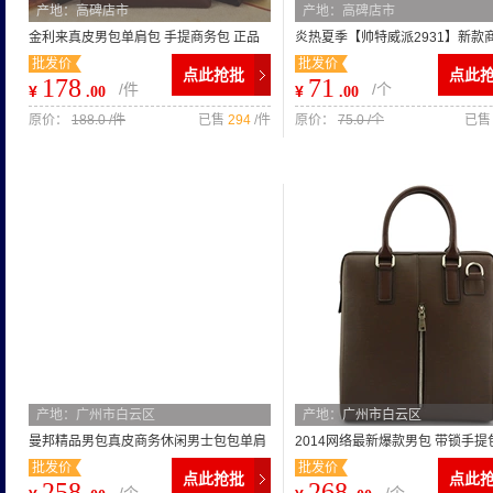
产地：高碑店市
产地：高碑店市
金利来真皮男包单肩包 手提商务包 正品
炎热夏季【帅特威派2931】新款
批发价
批发价
头层牛皮电脑包竖款公文包
男包原单潮流男包
点此抢批
点此
178
71
/件
/个
¥
¥
.00
.00
原价：
188.0 /件
已售
294
/件
原价：
75.0 /个
已
产地：广州市白云区
产地：广州市白云区
曼邦精品男包真皮商务休闲男士包包单肩
2014网络最新爆款男包 带锁手提
批发价
批发价
包男斜跨包背包韩版潮
时尚公文包 高档真皮男包
点此抢批
点此
258
268