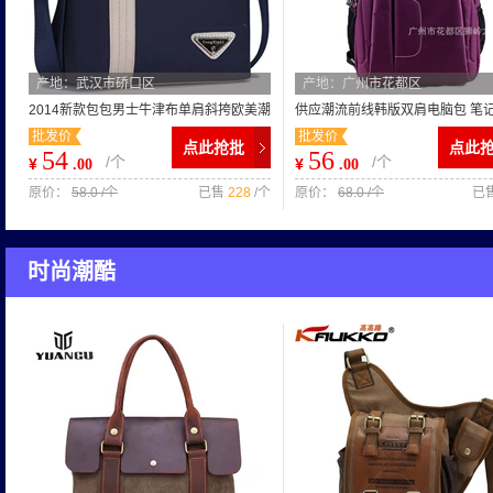
产地：武汉市硚口区
产地：广州市花都区
2014新款包包男士牛津布单肩斜挎欧美潮
供应潮流前线韩版双肩电脑包 笔
批发价
批发价
包时尚休闲广州流行线男包
包 厂家电脑包低价批发
点此抢批
点此
54
56
/个
/个
¥
¥
.00
.00
原价：
58.0 /个
已售
228
/个
原价：
68.0 /个
已
时尚潮酷