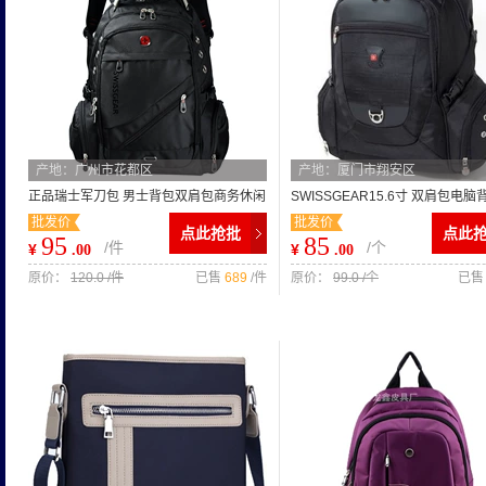
产地：广州市花都区
产地：厦门市翔安区
正品瑞士军刀包 男士背包双肩包商务休闲
SWISSGEAR15.6寸 双肩包电脑
批发价
批发价
电脑包背包品牌背包批发
记本包 SA-8111(升级版)批发
点此抢批
点此
95
85
/件
/个
¥
¥
.00
.00
原价：
120.0 /件
已售
689
/件
原价：
99.0 /个
已