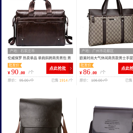
产地：石家庄市
产地：广州市花都区
伦威保罗 热卖单品 单肩斜跨商务男包 男
欧美时尚大气休闲商务款男士手提
批发价
批发价
士 手提商务男包 批发
包 男式包 电脑包
点此抢批
点此
90
86
/个
/个
¥
¥
.00
.00
原价：
95.00 /个
已售
1914
/个
原价：
106.00 /个
已