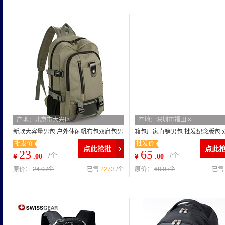
产地：北京市大兴区
产地：深圳市福田区
新款大容量男包 户外休闲帆布包双肩包男
箱包厂家直销男包 批发纪念版包 
批发价
批发价
包批发
书包
点此抢批
点此
23
65
/个
/个
¥
¥
.00
.00
原价：
24.0 /个
已售
2273
/个
原价：
68.0 /个
已