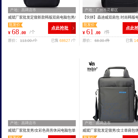
产地：高碑店市
产地：广州市花都区
威斌厂家批发定做新款韩版双肩电脑包男/
【伙拼】森迪威双肩包 时尚韩版
批发价
批发价
女手提电脑包15寸0116
肩背包15寸商务电脑包
点此抢批
点此
68
61
/个
/件
¥
¥
.00
.00
原价：
113.00 /个
已售
68627
/个
原价：
68.00 /件
已售
1
产地：高碑店市
产地：高碑店市
威斌厂家批发男/女彩色商务休闲电脑包单
威斌厂家批发定做男/女士单肩包