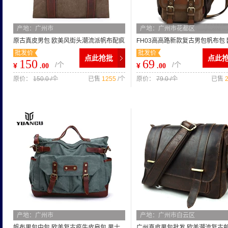
产地：广州市
产地：广州市花都区
原古真皮男包 欧美风街头潮流派帆布配疯
FH03高高路新款复古男包帆布包
批发价
批发价
马皮手提包单肩斜跨包
尚男士包包潮酷斜挎包
点此抢批
点此
150
69
/个
/个
¥
¥
.00
.00
原价：
150.0 /个
已售
1255
/个
原价：
79.0 /个
已售
产地：广州市
产地：广州市白云区
帆布男包中包 欧美复古疯牛皮肩包 男士
广州真皮男包批发 欧美潮流复古