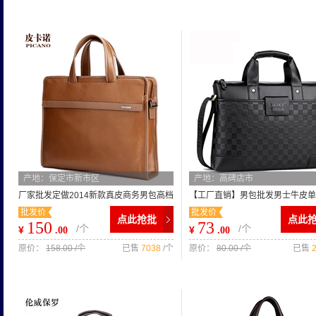
产地：保定市新市区
产地：高碑店市
厂家批发定做2014新款真皮商务男包高档
【工厂直销】男包批发男士牛皮单
批发价
批发价
男士公文包手提包男包
横款 真皮商务男包
点此抢批
点此
150
73
/个
/个
¥
¥
.00
.00
原价：
158.00 /个
已售
7038
/个
原价：
80.00 /个
已售