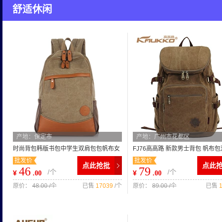
舒适休闲
产地：保定市
产地：广州市花都区
时尚背包韩版书包中学生双肩包包帆布女
FJ76高高路 新款男士背包 帆布
批发价
批发价
包潮分销代理学院风1125
包 时尚休闲书包 旅行包潮
点此抢批
点此
46
79
/个
/个
¥
¥
.00
.00
原价：
48.00 /个
已售
17039
/个
原价：
89.00 /个
已售