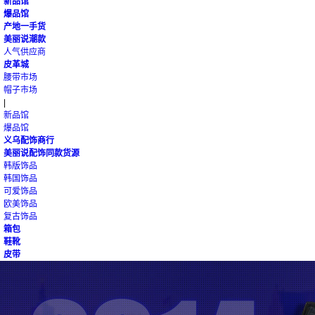
新品馆
爆品馆
产地一手货
美丽说潮款
人气供应商
皮革城
腰带市场
帽子市场
|
新品馆
爆品馆
义乌配饰商行
美丽说配饰同款货源
韩版饰品
韩国饰品
可爱饰品
欧美饰品
复古饰品
箱包
鞋靴
皮带