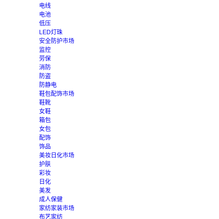
电线
电池
低压
LED灯珠
安全防护市场
监控
劳保
消防
防盗
防静电
鞋包配饰市场
鞋靴
女鞋
箱包
女包
配饰
饰品
美妆日化市场
护肤
彩妆
日化
美发
成人保健
家纺家装市场
布艺家纺