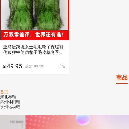
亚马逊跨境女士毛毛靴子保暖鞋
仿狐狸中筒仿貉子毛皮草冬季雪
地靴
49.95
广告
成交
1097
件
¥
商品
首页
河北布鞋
温州休闲鞋
泉州运动鞋