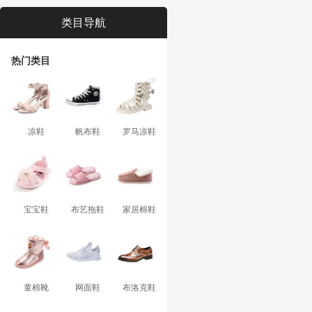
类目导航
热门类目
凉鞋
帆布鞋
罗马凉鞋
宝宝鞋
布艺拖鞋
家居棉鞋
童棉靴
网面鞋
布洛克鞋