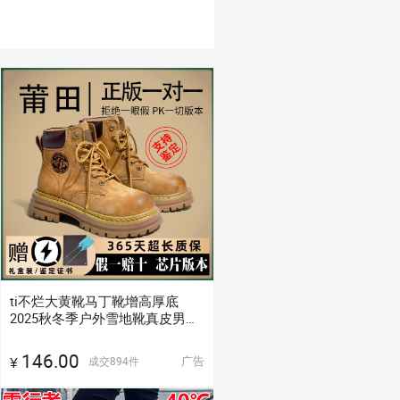
ti不烂大黄靴马丁靴增高厚底
2025秋冬季户外雪地靴真皮男女
工装鞋
146.00
广告
成交
894
件
¥