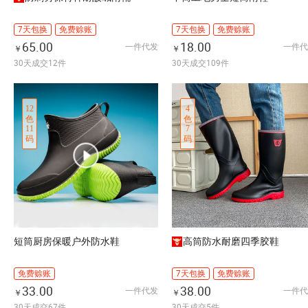
7天包换
免费赊账
7天包换
免费赊账
65.00
18.00
一件代发
一件代
￥
￥
30天成交12件
30天成交109件
12
4
色
色
11
7
码
码
短筒厨房保暖户外防水鞋
高筒防水耐磨四季胶鞋
免费赊账
7天包换
免费赊账
33.00
38.00
一件代发
一件代
￥
￥
30天成交67件
30天成交5件