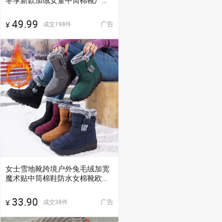
冬季新款加绒女童中筒棉靴厂家
直销
49.99
广告
成交
198
件
¥
女士雪地靴跨境户外兔毛绒加宽
魔术贴中筒棉鞋防水女棉靴欧码
45
33.90
广告
成交
38
件
¥