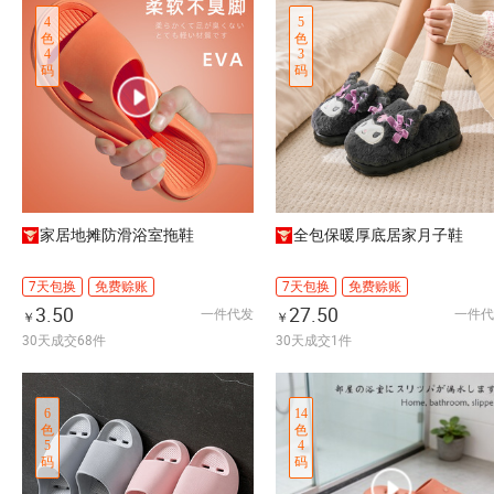
4
5
色
色
4
3
码
码
家居地摊防滑浴室拖鞋
全包保暖厚底居家月子鞋
7天包换
免费赊账
7天包换
免费赊账
3.50
27.50
一件代发
一件代
￥
￥
30天成交68件
30天成交1件
6
14
色
色
5
4
码
码