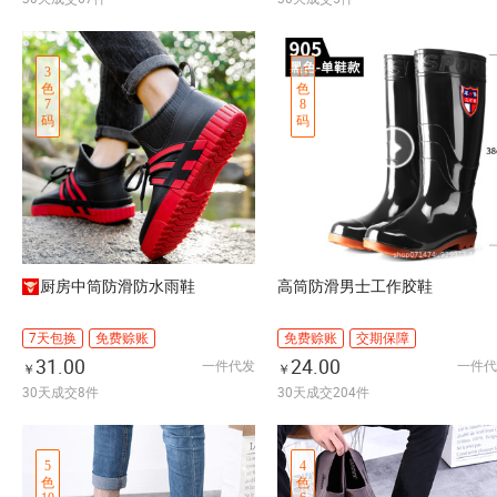
3
15
色
色
7
8
码
码
厨房中筒防滑防水雨鞋
高筒防滑男士工作胶鞋
7天包换
免费赊账
免费赊账
交期保障
31.00
24.00
一件代发
一件代
￥
￥
30天成交8件
30天成交204件
5
4
色
色