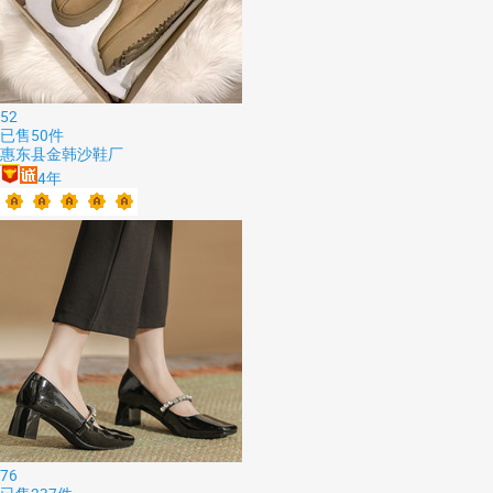
52
已售
50
件
惠东县金韩沙鞋厂
4
年
76