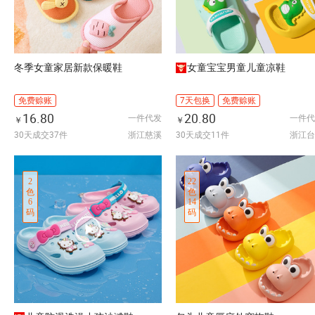
冬季女童家居新款保暖鞋
女童宝宝男童儿童凉鞋
免费赊账
7天包换
免费赊账
16.80
20.80
一件代发
一件代
￥
￥
30天成交37件
浙江慈溪
30天成交11件
浙江台
2
22
色
色
6
14
码
码