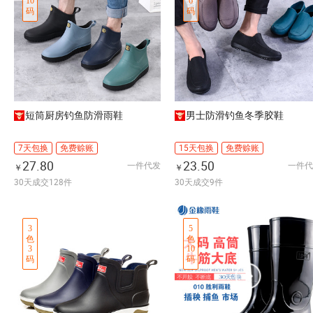
10
6
码
码
短筒厨房钓鱼防滑雨鞋
男士防滑钓鱼冬季胶鞋
7天包换
免费赊账
15天包换
免费赊账
27.80
23.50
一件代发
一件代
￥
￥
30天成交128件
30天成交9件
3
5
色
色
3
10
码
码