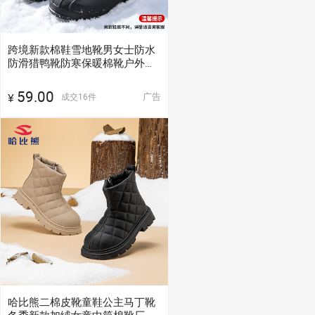
跨境新款棉鞋雪地靴男女士防水
防滑猎鸭靴防寒保暖棉靴户外雪
地鞋
59.00
广告
成交
16
件
¥
哈比熊二棉皮靴童鞋公主马丁靴