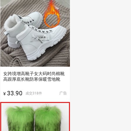
女跨境增高靴子女大码时尚棉靴
高跟厚底长靴防寒保暖雪地靴
33.90
广告
成交
318
件
¥