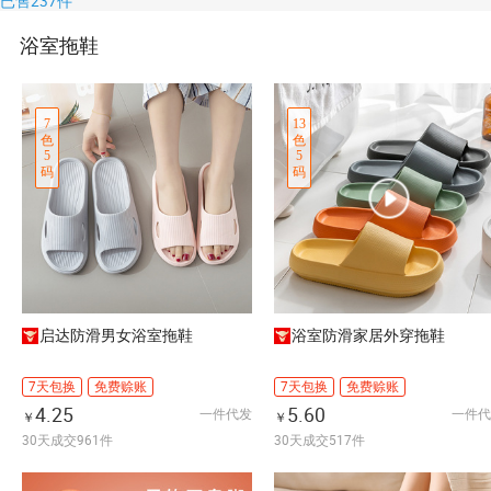
已售
237
件
浴室拖鞋
7
13
色
色
5
5
码
码
启达防滑男女浴室拖鞋
浴室防滑家居外穿拖鞋
7天包换
免费赊账
7天包换
免费赊账
4.25
5.60
一件代发
一件代
￥
￥
30天成交961件
30天成交517件