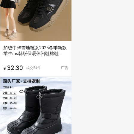
加绒中帮雪地靴女2025冬季新款
学生ins韩版保暖休闲鞋棉鞋
K5206
32.30
广告
成交
54
件
¥