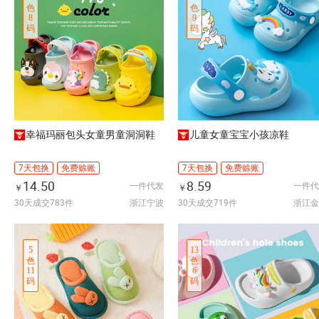
色
色
8
9
码
码
幸福玛丽包头女童男童洞洞鞋
儿童女童宝宝小孩凉鞋
7天包换
免费赊账
7天包换
免费赊账
14.50
8.59
一件代发
一件代
￥
￥
30天成交783件
浙江宁波
30天成交719件
浙江金
5
13
色
色
11
6
码
码