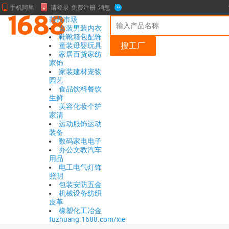
鞋靴市场
女装
男装
内衣
鞋靴
箱包
配饰
搜工厂
童装
母婴
玩具
家居百货
家纺
家饰
家装建材
宠物
园艺
食品饮料
餐饮
生鲜
美容化妆
个护
家清
运动服饰
运动
装备
数码
家电
电子
办公文教
汽车
用品
电工电气
灯饰
照明
包装
安防
五金
机械设备
纺织
皮革
橡塑
化工
冶金
fuzhuang.1688.com/xie