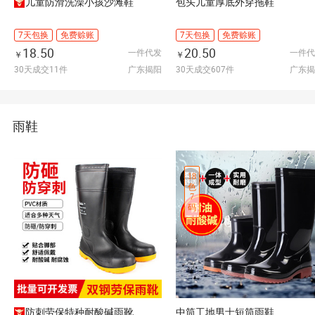
儿童防滑洗澡小孩沙滩鞋
包头儿童厚底外穿拖鞋
7天包换
免费赊账
7天包换
免费赊账
18.50
20.50
一件代发
一件代
￥
￥
30天成交11件
广东揭阳
30天成交607件
广东揭
雨鞋
18
色
7
码
防刺劳保特种耐酸碱雨靴
中筒工地男士短筒雨鞋