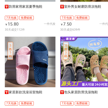
防滑家用家居夏季拖鞋
室外男女耐磨防滑凉拖鞋
7天包换
免费赊账
7天包换
免费赊账
15.80
7.50
一件代发
一件代
￥
￥
30天成交112件
30天成交639件
5
15
色
色
5
3
码
码
家居新款洗澡浴室拖鞋
包头家居防滑洗澡拖鞋
7天包换
免费赊账
7天包换
免费赊账