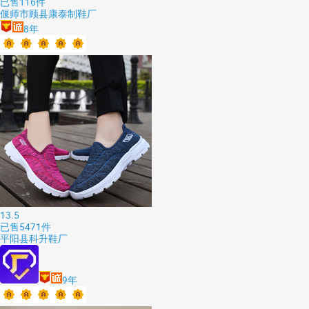
已售
116
件
偃师市顾县康泰制鞋厂
8
年
13.5
已售
5471
件
平阳县科升鞋厂
9
年