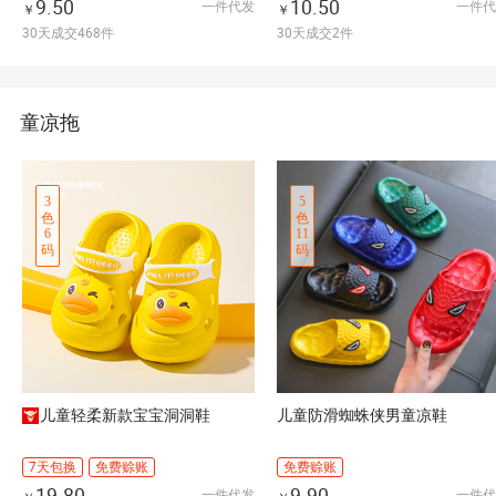
9.50
10.50
一件代发
一件代
￥
￥
30天成交468件
30天成交2件
童凉拖
3
5
色
色
6
11
码
码
儿童轻柔新款宝宝洞洞鞋
儿童防滑蜘蛛侠男童凉鞋
7天包换
免费赊账
免费赊账
19.80
9.90
一件代发
一件代