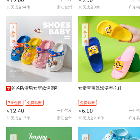
￥
￥
30天成交54件
浙江台州
30天成交3件
广东揭
3
6
色
色
6
8
码
码
爸爸防滑男女新款洞洞鞋
女童宝宝洗澡浴室拖鞋
7天包换
免费赊账
免费赊账
12.40
6.00
一件代发
一件代
￥
￥
30天成交17件
浙江金华
30天成交218件
广东吴
4
33