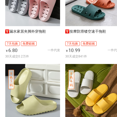
漏水家居夹脚外穿拖鞋
按摩防滑镂空速干拖鞋
7天包换
免费赊账
7天包换
免费赊账
6.80
10.99
一件代发
一件代
￥
￥
30天成交0.2万件
30天成交841件
9
8
色
色
5
6
码
码