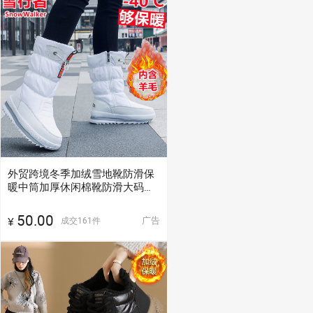
外贸跨境冬季加绒雪地靴防滑保
暖中筒加厚休闲棉靴防滑大码女
棉鞋
50.00
广告
成交
161
件
¥