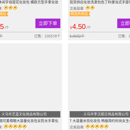
01休闲字母提花化妆包 横款方型手拿化妆
现货供应化妆洗漱包色丁料便当式手提
功能洗漱化妆包
化妆包四方包厂家直销
章:
交易勋章:
销品
精选热销品
立即下单
立即
65
4.50
/个
¥
/个
/个
已售：235578个
5.00元/个
已售：3
义乌市艺蓝文化用品有限公司
义乌市李汉斌日用品有限公司
韩国可爱萌眼大容量化妆包女防水手拿化
T 大容量水饺化妆包 韩版简约时尚女
纳包洗漱
手拿包 收纳包 45g
章:
交易勋章: