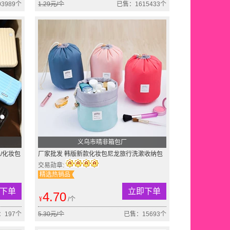
3989个
1.29元/个
已售：1615433个
义乌市晴非箱包厂
/化妆包
厂家批发 韩版新款化妆包尼龙旅行洗漱收纳包
尼龙圆筒化妆包
交易勋章:
精选热销品
下单
立即下单
4.70
¥
/个
：197个
5.30元/个
已售：15693个