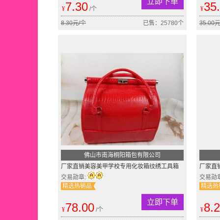
立即下单
7.30
35
¥
/个
¥
8.30元/个
已售：25780个
35.00
佛山市南海桐阳箱包有限公司
厂家直销美容美甲学校专用化妆箱纹绣工具箱
厂家直
化妆品收纳箱美容箱
物赠品
交易勋章:
交易勋
精选热销品
精选热
立即下单
78.00
8.
¥
/个
¥