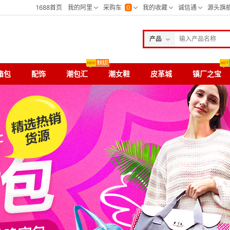
产品
箱包
配饰
潮包汇
潮女鞋
皮革城
镇厂之宝