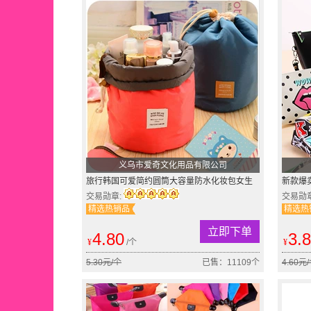
义乌市爱奇文化用品有限公司
旅行韩国可爱简约圆筒大容量防水化妆包女生
新款爆
便携整理化妆品洗漱包
水收纳
交易勋章:
交易勋
精选热销品
精选热
立即下单
4.80
3.
¥
/个
¥
5.30元/个
已售：11109个
4.60元