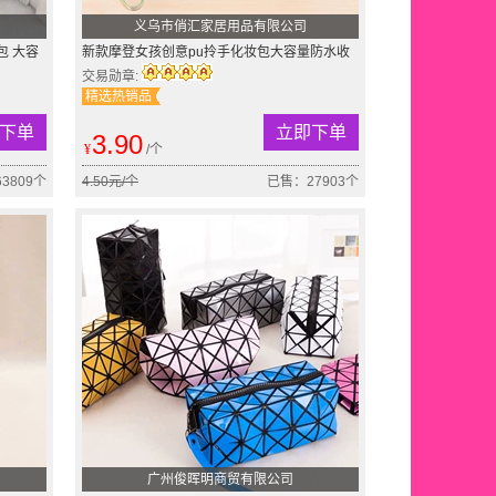
义乌市俏汇家居用品有限公司
包 大容
新款摩登女孩创意pu拎手化妆包大容量防水收
纳包手拿包零钱包
交易勋章:
精选热销品
下单
立即下单
3.90
¥
/个
3809个
4.50元/个
已售：27903个
广州俊晖明商贸有限公司