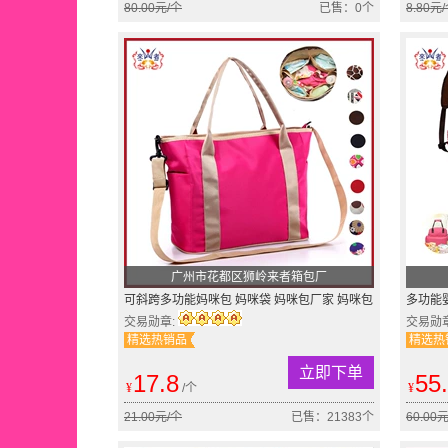
80.00元/个
已售：0个
8.80元
广州市花都区狮岭来者箱包厂
可斜跨多功能妈咪包 妈咪袋 妈咪包厂家 妈咪包
多功能
母婴包 来者品牌
妇待产
交易勋章:
交易勋
精选热销品
精选热
立即下单
17.8
55
¥
/个
¥
21.00元/个
已售：21383个
60.00