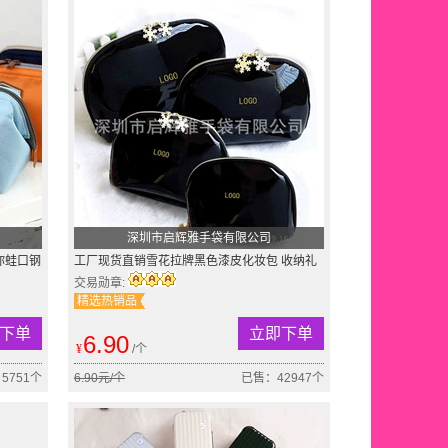
深圳市启辉雅手袋有限公司
你蛙口钢
工厂现货直销雪花拉牌黑色漆皮化妆包 收纳礼
品包 洗漱包可订制
交易勋章:
精选热销品
下单
立即下单
6.90
¥
/个
5751个
6.90元/个
已售：42947个