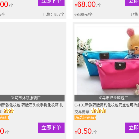
立即下单
立即
.00
68.00
/个
¥
/个
元/个
已售：957个
68.00元/个
已售
义乌市沐航服装厂
义乌市泽众箱包厂
销新款化妆包 韩版石头纹手提化妆箱 礼
C-101新款韩版简约化妆包元宝包可折
包 一件代发
防水水饺包44
章:
交易勋章:
销品
精选热销品
立即下单
立即
20
0.50
/个
¥
/个