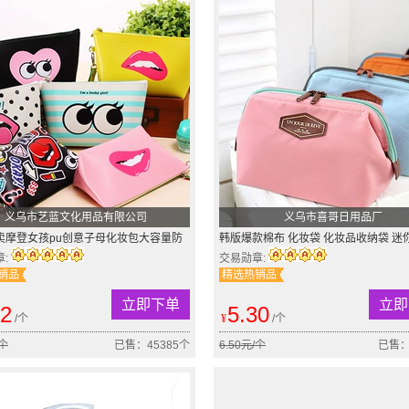
义乌市艺蓝文化用品有限公司
义乌市喜哥日用品厂
卖摩登女孩pu创意子母化妆包大容量防
韩版爆款棉布 化妆袋 化妆品收纳袋 迷
包手拿包
架 化妆包 零钱包
章:
交易勋章:
销品
精选热销品
立即下单
立即
82
5.30
/个
¥
/个
/个
已售：45385个
6.50元/个
已售：