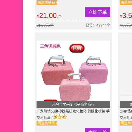
精选热销品
精选热
立即下单
21.00
3.
¥
/个
¥
21.00元/个
已售：49944个
4.90元
义乌市吴兴彪电子商务商行
$
厂家热销pu磨砂纹荔枝纹化妆箱 韩版化妆包 手
CNK钱
提 方形收纳盒批发
包粽子
交易勋章:
交易勋
精选热销品
精选热