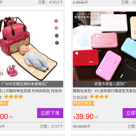
/个
已售：47952个
1.30元/个
已售：20
广州市花都区狮岭来者箱包厂
即墨市黛蜜儿服饰厂
婴儿可躺妈咪包双肩 时尚妈妈包 时尚孕
精致化妆包！PC迷你旅行箱造型洗漱包
包尿布包
手拿包 包邮
章:
交易勋章:
销品
精选热销品
立即下单
立即
.00
39.90
/个
¥
/个
元/个
已售：3727个
39.90元/个
已售