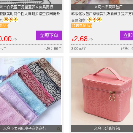
州市白云区三元里蓝梦立皮具商行
义乌市品葵箱包厂
6新款欧美时尚个性大牌翻扣镂空铁网链条
韩版化妆包厂家现货批发新款手提四方
鼠笼晚宴包
量饰品包旅行洗漱包
章:
交易勋章:
销品
精选热销品
立即下单
立即
0.00
2.68
/个
¥
/个
0元/个
已售：96个
3.00元/个
已售：6
义乌市吴兴彪电子商务商行
义乌市廷鑫箱包厂