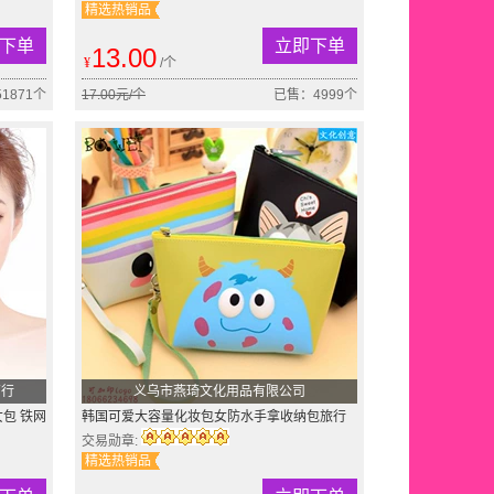
精选热销品
下单
立即下单
13.00
¥
/个
1871个
17.00元/个
已售：4999个
商行
义乌市燕琦文化用品有限公司
女包 铁网
韩国可爱大容量化妆包女防水手拿收纳包旅行
洗漱包化装袋一件代发
交易勋章:
精选热销品