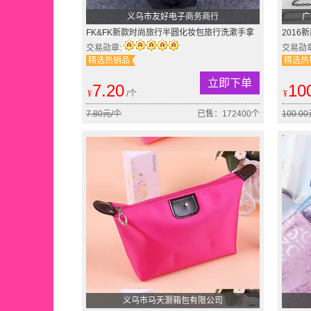
义乌市友好电子商务商行
广
FK&FK新款时尚旅行半圆化妆包旅行洗漱手拿
201
贝壳包数码收纳便携包
斜挎老
交易勋章:
交易勋
精选热销品
精选热
立即下单
7.20
10
¥
/个
¥
7.80元/个
已售：172400个
100.0
义乌市马天灏箱包有限公司