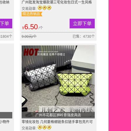
包收纳
广州批发淘宝爆款潮三宅化妆包日式一生风格
菱格包包大容量手拿包
交易勋章:
精选热销品
下单
立即下单
6.50
¥
/个
1804个
9.00元/个
已售：4730个
广州市花都区狮岭意强皮具店
生小物件
零钱化妆包 几何菱格细链条拉链手拿包亮片可
斜跨女包包 批发
交易勋章: