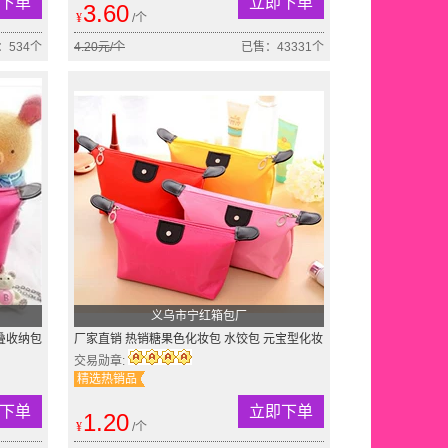
下单
立即下单
3.60
¥
/个
：534个
4.20元/个
已售：43331个
义乌市宁红箱包厂
叠收纳包
厂家直销 热销糖果色化妆包 水饺包 元宝型化妆
包礼品包 赠品馈赠
交易勋章:
精选热销品
下单
立即下单
1.20
¥
/个