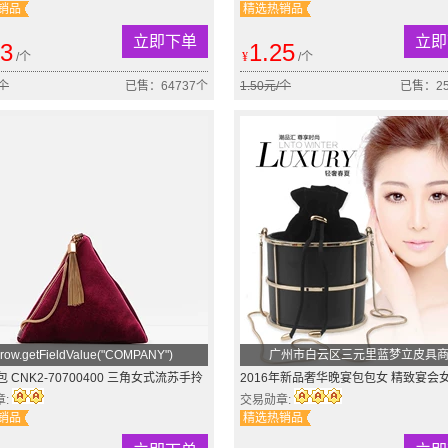
销品
精选热销品
立即下单
立即
53
1.25
/个
¥
/个
/个
已售：64737个
1.50元/个
已售：25
row.getFieldValue("COMPANY")
广州市白云区三元里蓝梦立皮具
包 CNK2-70700400 三角女式流苏手拎
2016年新品奢华晚宴包包女 精致宴会
包
猪笼个性迷你水桶包
章:
交易勋章:
销品
精选热销品