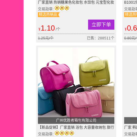
厂家直销 热销糖果色化妆包 水饺包 元宝型化妆
B10
包礼品包 赠品馈赠
袋 多
交易勋章:
交易勋
精选热销品
精选热
立即下单
1.10
0.
¥
/个
¥
1.25元/个
已售：288511个
0.80元
广州优胜者箱包有限公司
【新品促销】厂家直销 浴包 大容量收纳包 旅行
厂家 
包 涤沦洗漱包
妆品收
交易勋章:
交易勋