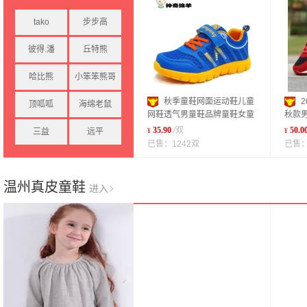
tako
步步高
彼得.潘
丘特熊
哈比熊
小笨笨熊哥
秋季童鞋网面运动鞋儿童
顶呱呱
海绵老鼠
网鞋透气男童鞋品牌童鞋女童
秋款
厂家直销
面品
35.90
/双
50.0
三益
远平
¥
¥
已售：1242双
已售：
温州真皮童鞋
进入