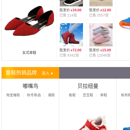
批发价
34.00
批发价
12.00
已售 214双
已售 2557双
批发价
72.00
批发价
15.00
女式单鞋
已售 4342双
已售 12046双
童鞋热销品牌
.
进入
嘟嘴鸟
贝拉纽曼
淘宝爆款
秋冬新品
潮款
板鞋
豆豆鞋
单鞋
帆布