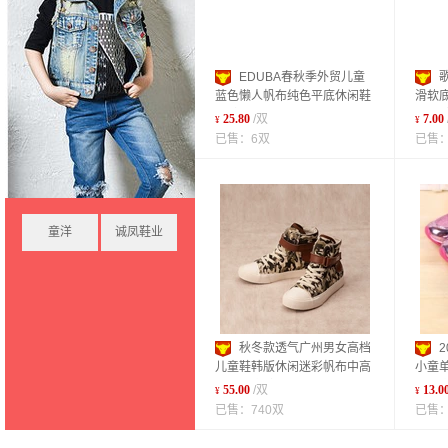
EDUBA春秋季外贸儿童
蓝色懒人帆布纯色平底休闲鞋
滑软
单鞋工厂直发
宝宝鞋
25.80
/双
7.00
¥
¥
已售：6双
已售：
童洋
诚凤鞋业
秋冬款透气广州男女高档
儿童鞋韩版休闲迷彩帆布中高
小童单
帮时尚童鞋
运动童
55.00
/双
13.0
¥
¥
已售：740双
已售：