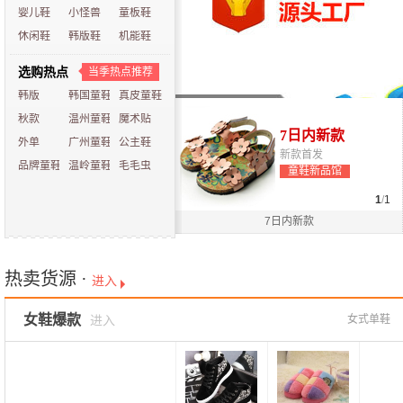
婴儿鞋
小怪兽
童板鞋
休闲鞋
韩版鞋
机能鞋
选购热点
当季热点推荐
韩版
韩国童鞋
真皮童鞋
秋款
温州童鞋
魔术贴
7日内新款
外单
广州童鞋
公主鞋
新款首发
品牌童鞋
温岭童鞋
毛毛虫
童鞋新品馆
1
/
1
7日内新款
热卖货源 ·
进入
女鞋爆款
女式单鞋
进入