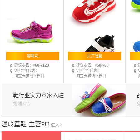
嘟嘴鸟
贝拉纽曼
建议零售：
60
-
120
建议零售：
50
-
80
¥
¥
¥
¥
VIP合作代表：
VIP合作代表：
淘宝天猫线下档口
淘宝天猫线下档口
月采购额大于500w加盟商
100
月采购额大于30w加盟商
35
家
月采
家
鞋行业实力商家入驻
规则公告
温岭童鞋-主营PU
进入