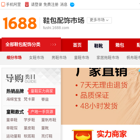
鞋包配饰市场
更多市场
fushi.1688.com
全部鞋包配饰分类
首页
箱包
鞋靴
细分市场
女鞋市场
男鞋市场
童鞋市场
家居拖鞋市场
帆布鞋
热销品牌
童鞋实力商家
海绵宝宝
梵卡豪
睿益
童鞋款式
产地一手货源
童单鞋
学步鞋
童帆布鞋
单鞋馆
童皮鞋
童靴
运动童鞋
软底鞋
亮灯鞋