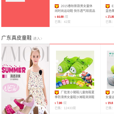
2015春秋新款男女童休
闲时尚运动鞋 快乐透气软底品
蓝色
牌童鞋运动鞋
单鞋
44.00
/双
25.8
¥
¥
已售：42双
已售：
广东真皮童鞋
进入
厂批发小猪鞋儿童拖鞋夏
季防滑男女童鞋沙滩鞋洞洞鞋
女童
可爱宝宝拖鞋
童鞋
7.00
/双
19.0
¥
¥
已售：12433双
已售：