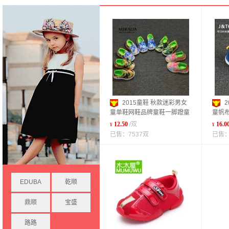
2015童鞋 秋款迷彩男女
童单鞋网鞋品牌童鞋一脚蹬童
童帆布
鞋批发
厂家
12.50
/双
16.0
¥
¥
已售：7537双
已售：
EDUBA
乾顺
鼎顺
宝盛
路路