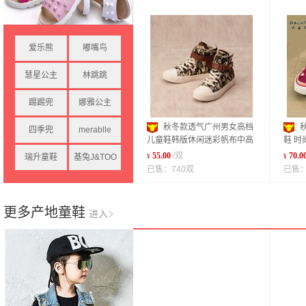
爱乐熊
嘟嘴鸟
慧星公主
林跳跳
踢踢兜
娜雅公主
秋冬款透气广州男女高档
四季兜
merablle
儿童鞋韩版休闲迷彩帆布中高
鞋 时
帮时尚童鞋
销秋
55.00
/双
70.0
瑞升童鞋
基兔J&TOO
¥
¥
已售：740双
已售：
更多产地童鞋
进入