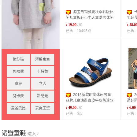
淘宝热销款夏秋季韩版休
闲儿童板鞋小中大童潮男休闲
奖鞋 
品牌童鞋时尚
健康
19.00
/双
48.0
¥
¥
已售：10495双
已售：
迷你猫
海绵宝宝
悠哈熊
卡特兔
睿辰
立人
2015新款时尚休闲男童
梵卡豪
新纪元
品牌儿童凉鞋真皮牛皮防滑软
通鞋
底温州厂家批发
鞋童
49.00
/双
6.00
麦谷贝比
豪爽工贸
¥
¥
已售：0双
已售：
诸暨童鞋
进入