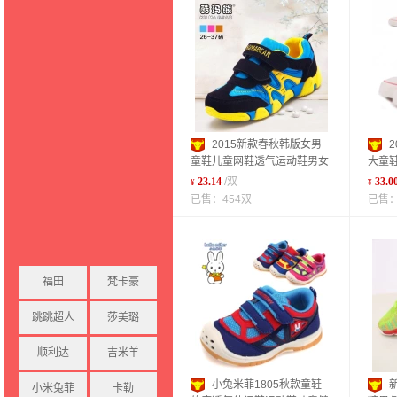
2015新款春秋韩版女男
童鞋儿童网鞋透气运动鞋男女
大童鞋
跑步鞋厂家直销
牌儿
23.14
/双
33.0
¥
¥
已售：454双
已售：
福田
梵卡豪
跳跳超人
莎美璐
顺利达
吉米羊
小兔米菲1805秋款童鞋
小米兔菲
卡勒