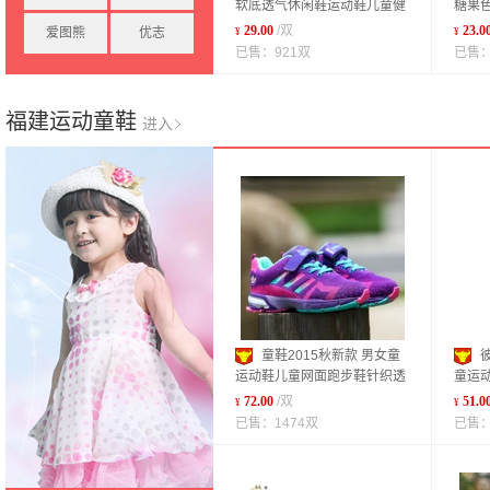
软底透气休闲鞋运动鞋儿童健
糖果
康运动机能鞋
厂家
29.00
/双
23.0
爱图熊
优志
¥
¥
已售：921双
已售：
福建运动童鞋
进入
童鞋2015秋新款 男女童
运动鞋儿童网面跑步鞋针织透
童运
气休闲亲子鞋
保暖
72.00
/双
51.0
¥
¥
已售：1474双
已售：