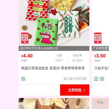
温州李彩华文具礼品有限公司
服务能力
广州市包里
4.40
3.50
¥
已售
回头率
¥
4.50
243个
51.50%
3.50
韩国日常用品批发 青壹坊-零食帮带零食零
只拍手包
钱包 钥匙包 32g
档PVC
浙江温州市龙湾区
立即抢批