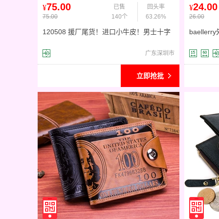
75.00
24.00
¥
已售
回头率
¥
75.00
140个
63.26%
26.00
120508 援厂尾货！进口小牛皮！男士十字
baell
纹牛皮短款钱夹
钱夹多功
广东深圳市
立即抢批