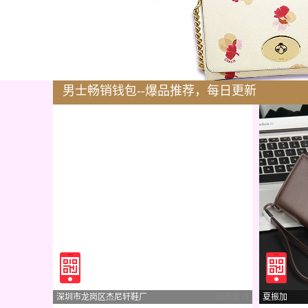
男士畅销钱包--爆品推荐，每日更新
深圳市龙岗区杰尼轩鞋厂
服务能力
夏振加