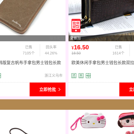
服务能力
夏振加
16.50
已售
回头率
¥
已售
7105个
44.26%
18.50
1614个
erry韩版复古帆布手拿包男士钱包长款
欧美休闲手拿包男士钱包长款双
男款手机包潮
手机包批发厂家直销
浙江义乌市
立即抢批
立