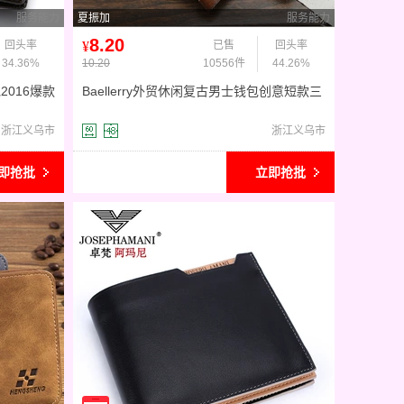
服务能力
夏振加
服务能力
8.20
回头率
¥
已售
回头率
34.36%
10.20
10556件
44.26%
016爆款
Baellerry外贸休闲复古男士钱包创意短款三
折速卖通钱包钱夹批发
浙江义乌市
浙江义乌市
即抢批
立即抢批