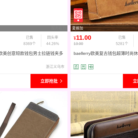
服务能力
夏振加
11.00
已售
回头率
¥
已售
8369个
44.26%
13.00
5281个
欧美创意短款钱包男士拉链钱夹多
baellerry欧美复古钱包超薄时
驾驶证抽卡皮夹
横竖款男士皮夹速卖通
浙江义乌市
立即抢批
立