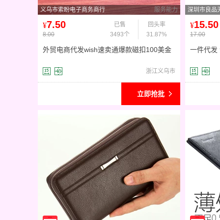
义乌市索盼电子商务商行
服务能力
深圳市良品
7.50
15.50
¥
已售
回头率
¥
8.00
3493个
31.87%
17.00
外贸电商代发wish速卖通爆款磁扣100美金
一件代发
图案男士钱包money clip
链 厂家 
浙江义乌市
立即抢批