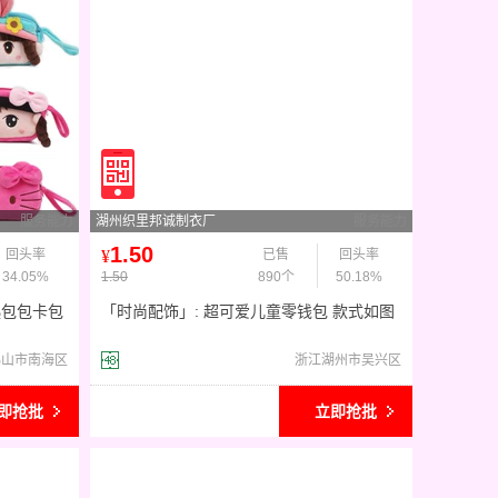
服务能力
湖州织里邦诚制衣厂
服务能力
1.50
回头率
¥
已售
回头率
34.05%
1.50
890个
50.18%
匙包包卡包
「时尚配饰」: 超可爱儿童零钱包 款式如图
所见，颜色不接受
佛山市南海区
浙江湖州市吴兴区
即抢批
立即抢批