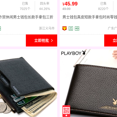
45.99
已售
回头率
¥
已售
7025个
44.26%
49.99
8220个
erry外贸休闲男士钱包长款手拿包三折
男士钱包真皮短款手拿包时尚零
能手包手机包
皮双拉链钱夹一件代发
浙江义乌市
广东
立即抢批
立