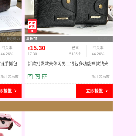
服务能力
夏振加
服务能力
15.30
回头率
¥
已售
回头率
44.26%
17.30
5135个
44.26%
拉链手抓包
新款批发欧美休闲男士钱包多功能短款钱夹
外贸皮夹速卖通美金包
浙江义乌市
浙江义乌市
即抢批
立即抢批