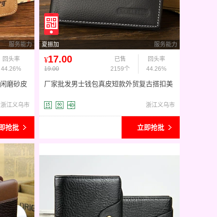
服务能力
夏振加
服务能力
17.00
回头率
¥
已售
回头率
44.26%
19.00
2159个
44.26%
尚休闲磨砂皮
厂家批发男士钱包真皮短款外贸复古搭扣美
金美元钱夹速卖通wallet
浙江义乌市
浙江义乌市
即抢批
立即抢批