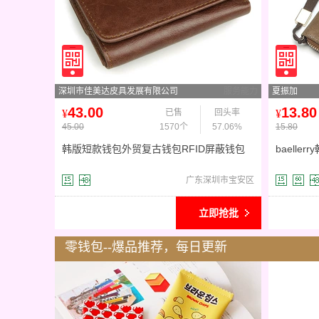
深圳市佳美达皮具发展有限公司
服务能力
夏振加
43.00
13.80
¥
已售
回头率
¥
45.00
1570个
57.06%
15.80
韩版短款钱包外贸复古钱包RFID屏蔽钱包
baell
防扫描真皮钱包 8106
学生手包
广东深圳市宝安区
立即抢批
零钱包--爆品推荐，每日更新