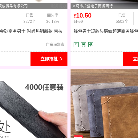
天成贸易有限公司
服务能力
义乌市拉登电子商务商行
10.50
已售
回头率
¥
已售
3272个
36.13%
11.50
5502个
 金砂商务男士 时尚热销新款 带拉
钱包男士短款头层纹超薄商务钱包2
广州钱包批发
男包时尚卡包一件代发
广东深圳市
立即抢批
立