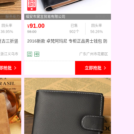
服务能力
福安市黛言贸易有限公司
服务能力
91.00
回头率
¥
已售
回头率
36.95%
98.00
902个
56.26%
复古三折竖
2016新款 卓梵阿玛尼 专柜正品男士钱包 防
伪查询 真皮头层牛皮
浙江义乌市
广东广州市花都区
即抢批
立即抢批