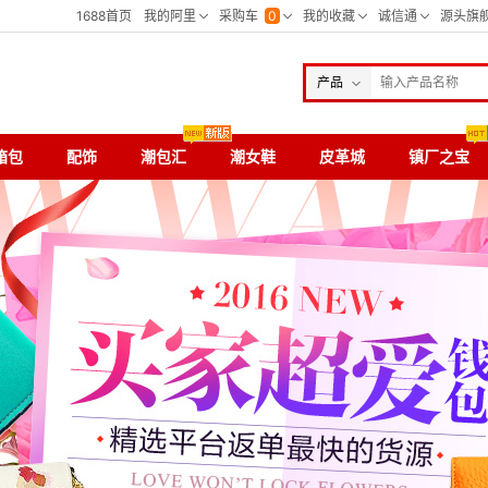
产品
箱包
配饰
潮包汇
潮女鞋
皮革城
镇厂之宝