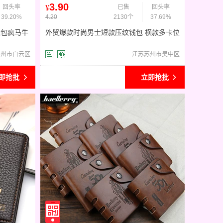
3.90
回头率
¥
已售
回头率
39.20%
4.20
2130个
37.69%
钱包疯马牛
外贸爆款时尚男士短款压纹钱包 横款多卡位
皮夹 卡包厂家现货批发
广州市白云区
江苏苏州市吴中区
即抢批
立即抢批