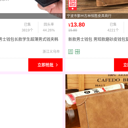
服务能力
宁波市鄞州古林恒胜皮具商行
13.80
已售
回头率
¥
已售
3819个
44.26%
15.80
4221个
erry男士钱包长款学生超薄男式钱夹韩
新款男士钱包 男短款磨砂皮钱包
票夹现货批发
款钱夹青年 韩版多卡位
浙江义乌市
立即抢批
立