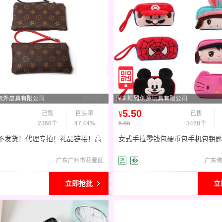
包外皮具有限公司
服务能力
深圳顺雅创意玩具有限公司
5.50
已售
回头率
¥
已售
2368个
47.44%
6.50
3468个
不发货！代理专拍！礼品链接！高
女式手拉零钱包硬币包手机包钥
小手包时尚零钱包
手拿包手挽包女生小卡包
广东广州市花都区
广东
立即抢批
立