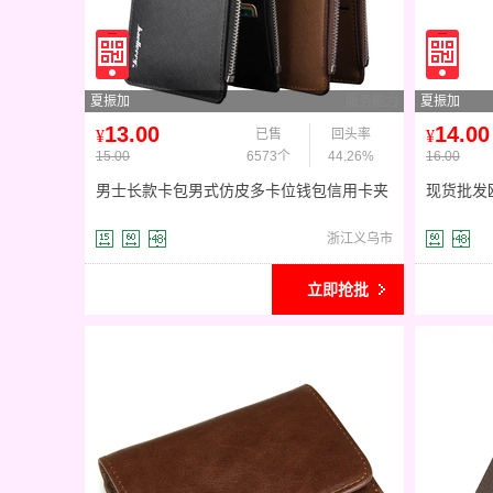
夏振加
服务能力
夏振加
13.00
14.00
¥
已售
回头率
¥
15.00
6573个
44.26%
16.00
男士长款卡包男式仿皮多卡位钱包信用卡夹
现货批发
超薄大容量银行卡套批发
功能竖款
浙江义乌市
立即抢批