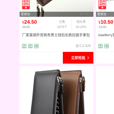
夏振加
服务能力
夏振加
24.50
10.50
¥
已售
回头率
¥
26.50
1878个
44.26%
13.00
厂家直销外贸商务男士钱包长款拉链手拿包
baell
多功能手抓包低价批发
版皮夹男
浙江义乌市
立即抢批