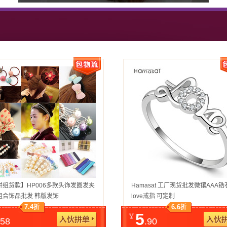
拼组货款】HP006多款头饰发圈发夹
Hamasat 工厂现货批发微镶AAA
组合饰品批发 韩版发饰
love戒指 可定制
7.4
6.6
折
折
5
.58
.90