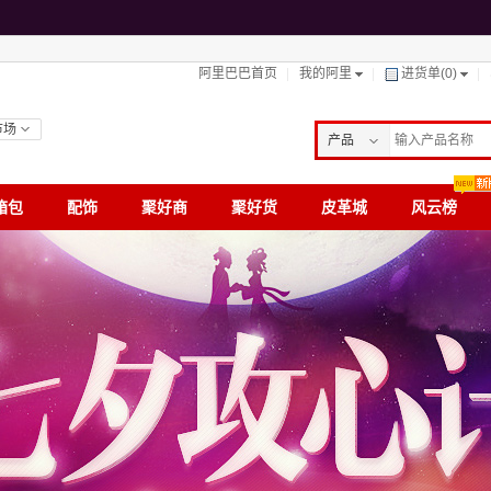
阿里巴巴首页
我的阿里
进货单(
0
)
市场
产品
供应商
箱包
配饰
聚好商
聚好货
皮革城
求购
风云榜
采购商