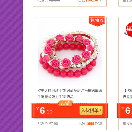
批发价
¥
10.40
已售
266156
个
批发
欧美大牌同款手饰 时尚多层混搭镶钻串珠
【伙
手链花朵弹力手镯 饰品
自星
7.7
折
6
6
.10
批发价
¥
7.90
已售
1699
PCS
批发