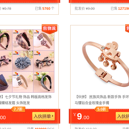
价
¥
0.78
已售
5760
个
批发价
¥
9.00
已售
12719
拼】七夕节礼物 饰品 韩版高档发饰
【伙拼】 民族风饰品 新款手饰 手环
蝴蝶结发箍 头饰批发
马镶钻合金玫瑰金手镯
7.7
5.0
折
折
9
.00
.00