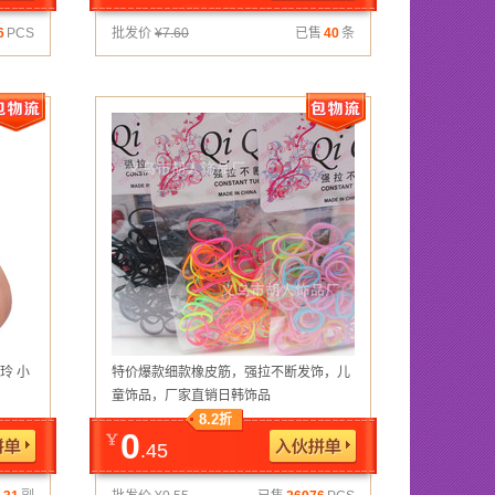
6
PCS
批发价
¥
7.60
已售
40
条
玲 小
特价爆款细款橡皮筋，强拉不断发饰，儿
童饰品，厂家直销日韩饰品
8.2
折
0
.45