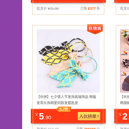
批发价
¥
21.00
已售
8377
条
批发
【伙拼】七夕情人节发饰高端饰品 韩版
【伙
发带头饰明星同款发箍批发
韩国
5.7
折
5
2
.90