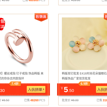
价
¥
2.60
已售
460900
PCS
批发价
¥
18.00
已
拼】螺丝戒指 钉子戒指 饰品韩版 来
韩版耳钉批发 E416时尚花朵猫眼
星的你杂志同款指环
韩版饰品厂家现货批发
7.4
6.9
折
折
5
.30
.50
价
¥
8.50
已售
48260
PCS
批发价
¥
8.00
已售
31