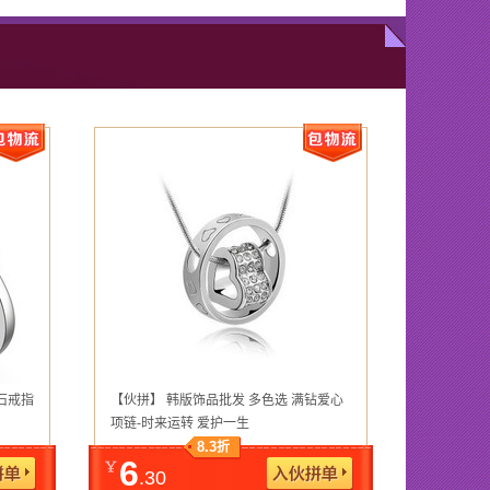
锆石戒指
【伙拼】 韩版饰品批发 多色选 满钻爱心
项链-时来运转 爱护一生
8.3
折
6
.30