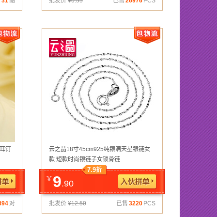
售
31
副
批发价
¥
0.55
已售
26976
PCS
石耳钉
云之晶18寸45cm925纯银满天星银链女
款 短款时尚银链子女锁骨链
7.9
折
9
.90
894
对
批发价
¥
12.50
已售
3220
PCS