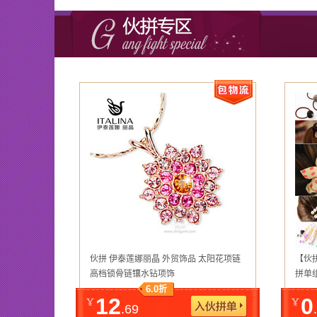
伙拼 伊泰莲娜丽晶 外贸饰品 太阳花项链
【伙
高档锁骨链镶水钻项饰
拼单
6.0
折
12
0
.69