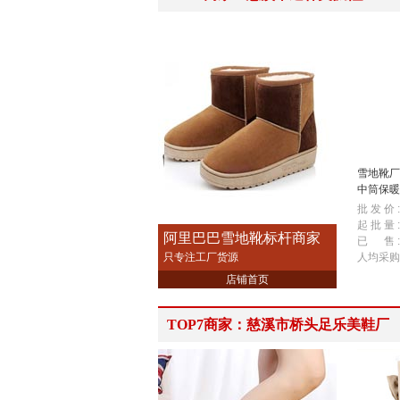
雪地靴厂
中筒保暖
靴 批发
批 发 价 :
起 批 量 :
阿里巴巴雪地靴标杆商家
已 售 :
只专注工厂货源
人均采购
店铺首页
TOP7商家：慈溪市桥头足乐美鞋厂