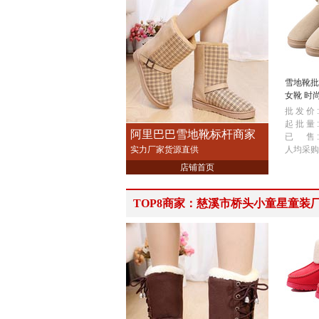
雪地靴批
女靴 时
B28
批 发 价 :
起 批 量 :
阿里巴巴雪地靴标杆商家
已 售 :
实力厂家货源直供
人均采购
店铺首页
TOP8商家：慈溪市桥头小童星童装