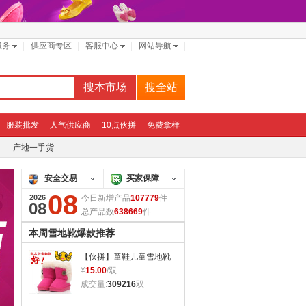
服务
供应商专区
客服中心
网站导航
搜本市场
搜全站
服装批发
人气供应商
10点伙拼
免费拿样
产地一手货
安全交易
买家保障
08
2026
今日新增产品
107779
件
08
总产品数
638669
件
本周雪地靴爆款推荐
【伙拼】童鞋儿童雪地靴
加厚超柔保暖翻毛防滑学
¥
15.00
/双
步鞋厂家批发直销
成交量:
309216
双