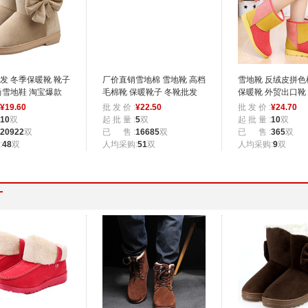
发 冬季保暖靴 靴子
厂价直销雪地棉 雪地靴 高档
雪地靴 反绒皮拼色
尚雪地鞋 淘宝爆款
毛棉靴 保暖靴子 冬靴批发
保暖靴 外贸出口靴
B9
¥
19.60
批 发 价 :
¥
22.50
批 发 价 :
¥
24.70
10
双
起 批 量 :
5
双
起 批 量 :
10
双
20922
双
已 售 :
16685
双
已 售 :
365
双
:
48
双
人均采购:
51
双
人均采购:
9
双
厂