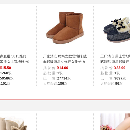
家直批 5815经典
厂家清仓 时尚女款雪地靴 绒
工厂清仓 男士雪地
加厚女士雪地靴 棉
面保暖防滑女棉鞋女靴子 女
式短靴 防滑保暖鞋
式短靴
靴
¥
15.50
批 发 价 :
¥
14.00
批 发 价 :
¥
23.00
1260
双
起 批 量 :
1
双
起 批 量 :
1
双
59586
双
已 售 :
27734
双
已 售 :
9097
双
:
101
双
人均采购:
186
双
人均采购:
96
双