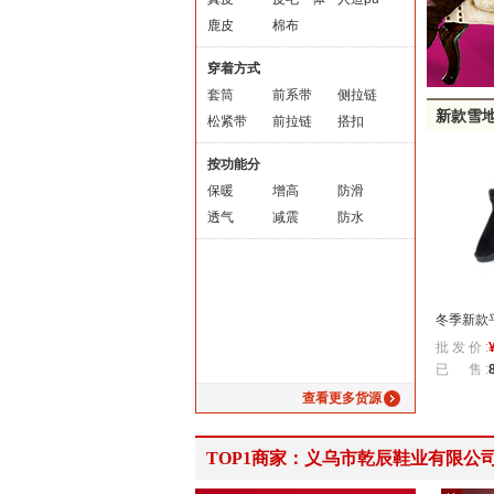
鹿皮
棉布
穿着方式
套筒
前系带
侧拉链
新款雪
松紧带
前拉链
搭扣
按功能分
保暖
增高
防滑
透气
减震
防水
冬季新款
批 发 价 :
平跟短筒
已 售 :
发
查看更多货源
TOP1商家：义乌市乾辰鞋业有限公