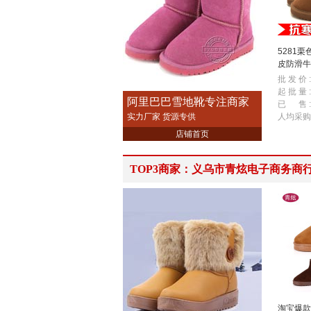
5281栗
皮防滑牛
童靴子/
批 发 价 :
起 批 量 :
阿里巴巴雪地靴专注商家
已 售 :
实力厂家 货源专供
人均采购
店铺首页
TOP3商家：义乌市青炫电子商务商
淘宝爆款