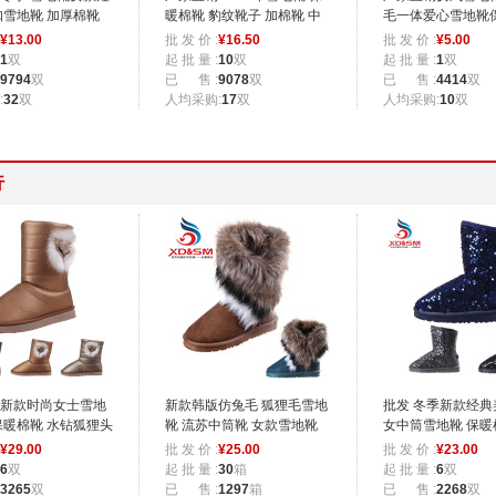
扣雪地靴 加厚棉靴
暖棉靴 豹纹靴子 加棉靴 中
毛一体爱心雪地靴
筒靴 居家鞋
库存清仓批发
¥
13.00
批 发 价 :
¥
16.50
批 发 价 :
¥
5.00
1
双
起 批 量 :
10
双
起 批 量 :
1
双
9794
双
已 售 :
9078
双
已 售 :
4414
双
:
32
双
人均采购:
17
双
人均采购:
10
双
行
新款时尚女士雪地
新款韩版仿兔毛 狐狸毛雪地
批发 冬季新款经典
保暖棉靴 水钻狐狸头
靴 流苏中筒靴 女款雪地靴
女中筒雪地靴 保暖
靴
批发
¥
29.00
批 发 价 :
¥
25.00
批 发 价 :
¥
23.00
6
双
起 批 量 :
30
箱
起 批 量 :
6
双
3265
双
已 售 :
1297
箱
已 售 :
2268
双