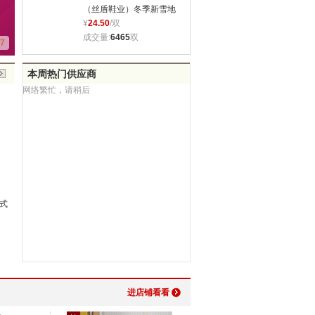
（丝盾鞋业）冬季新雪地
靴女中筒靴蝴蝶结棉靴休
¥
24.50
/双
闲雪地鞋冬保暖鞋
成交量:
6465
双
7
本周热门供应商
网络繁忙，请稍后
女式
冬季新款雪地靴 魔术贴男女
aslipper雪地靴中筒保暖鞋
厂价直销
批 发 价 :
¥
22.00
批 发 价 :
¥
19.00
批 发 价 :
¥
靴
童靴 保暖拼色棉鞋 儿童雪地
女鞋雪地鞋 毛线雪地靴
发 保暖靴
起 批 量 :
12
双
起 批 量 :
40
双
起 批 量 :
1
靴批发
靴B66
已 售 :
29270
双
已 售 :
18227
双
已 售 :
1
进店铺看看