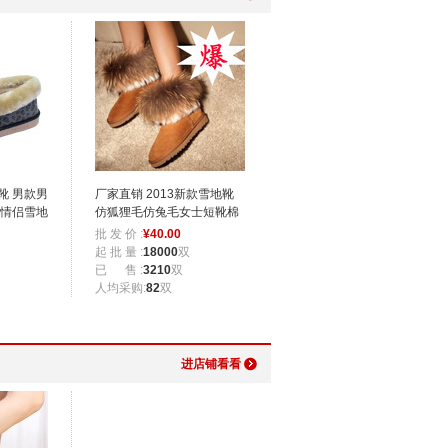
靴 男款男
厂家直销 2013新款雪地靴
 情侣雪地
仿狐狸毛仿兔毛女士短靴棉
鞋保暖靴批发
批 发 价 :
¥
40.00
起 批 量 :
18000
双
已 售 :
3210
双
人均采购:
82
双
进店铺看看