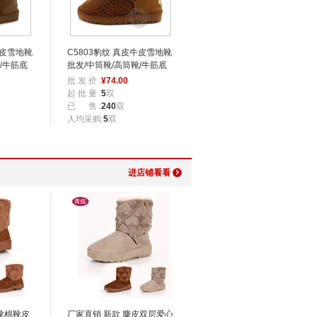
牛皮雪地靴
C5803豹纹 真皮牛皮雪地靴
/牛筋底
批发/中筒靴/高筒靴/牛筋底
女靴子/冬靴
批 发 价 :
¥
74.00
起 批 量 :
5
双
已 售 :
240
双
人均采购:
5
双
进店铺看看
靴棉靴皮
厂家直销 新款 麜皮双层爱心