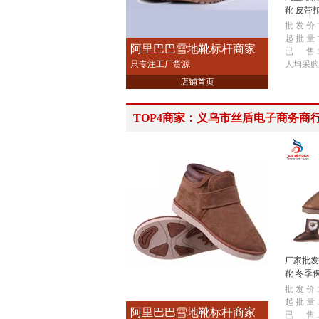
靴 皮带
保暖鞋
批 发 价 :
起 批 量 :
阿里巴巴雪地靴标杆商家
已 售 :
只专注工厂货源
人均采购
店铺首页
TOP4商家：义乌市丝盾电子商务商
厂家批发
靴 冬季
中筒雪地
批 发 价 :
起 批 量 :
阿里巴巴雪地靴标杆商家
已 售 :