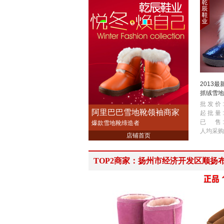
2013
抓绒雪地
高女棉靴
批 发 价 :
阿里巴巴雪地靴领袖商家
起 批 量 :
已 售 :
爆款雪地靴缔造者
人均采购
店铺首页
TOP2商家：扬州市经济开发区顺扬