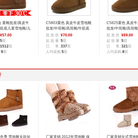
色 童靴批发/真皮牛
C5803栗色 真皮牛皮雪地靴
C5825栗色 真皮
筋底儿童雪地靴/儿
批发/中筒靴/高筒靴/牛筋底
批发/中筒靴/高筒靴
童鞋
女靴子/冬靴
女靴子/冬靴
¥
57.00
批 发 价 :
¥
70.00
批 发 价 :
¥
69.00
5
双
起 批 量 :
5
双
起 批 量 :
5
双
1512
双
已 售 :
337
双
已 售 :
321
双
:
9
双
人均采购:
5
双
人均采购:
8
双
行
冬季 雪地靴女款短
厂家直销 2012年雪地靴 保
厂家直销女式雪地