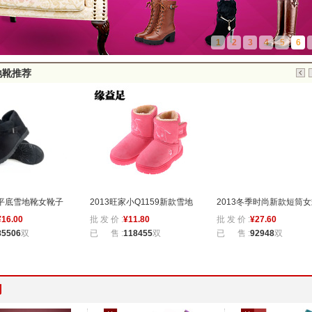
1
2
3
4
5
6
地靴推荐
平底雪地靴女靴子
2013旺家小Q1159新款雪地
2013冬季时尚新款短筒
¥
16.00
批 发 价 :
¥
11.80
批 发 价 :
¥
27.60
搭扣靴棉鞋女鞋 批
靴批发 可爱儿童雪地靴 厂家
雪地鞋 加绒加厚潮流雪地
85506
双
已 售 :
118455
双
已 售 :
92948
双
直供
批发 雪地鞋
司