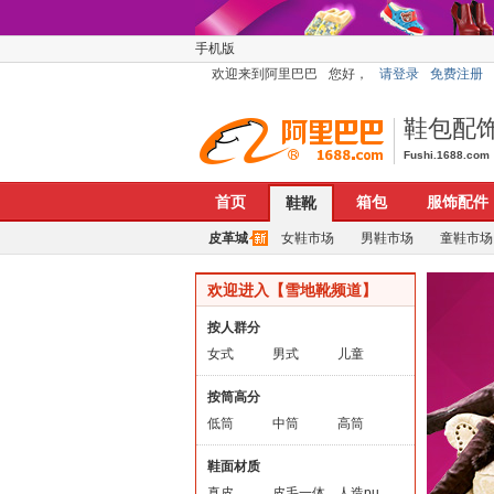
手机版
欢迎来到阿里巴巴
您好，
请登录
免费注册
鞋包配
Fushi.1688.com
首页
箱包
服饰配件
鞋靴
皮革城
女鞋市场
男鞋市场
童鞋市场
欢迎进入【雪地靴频道】
按人群分
女式
男式
儿童
按筒高分
低筒
中筒
高筒
鞋面材质
真皮
皮毛一体
人造pu