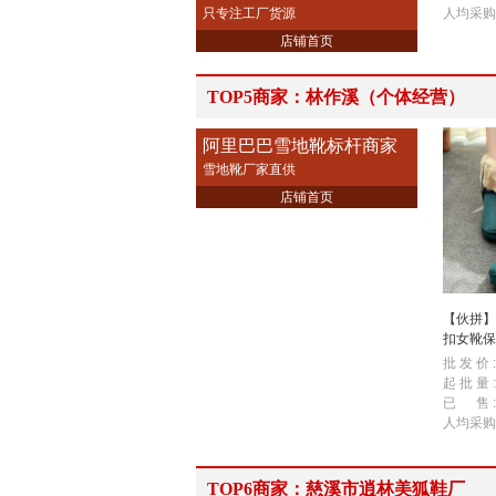
只专注工厂货源
人均采购
店铺首页
TOP5商家：林作溪（个体经营）
阿里巴巴雪地靴标杆商家
雪地靴厂家直供
店铺首页
【伙拼】
扣女靴保
地靴厂家
批 发 价 :
起 批 量 :
已 售 :
人均采购
TOP6商家：慈溪市逍林美狐鞋厂