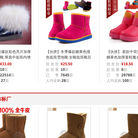
最新爆款彩色亮片加厚
【伙拼】冬季爆款糖果色撞
【伙拼】 新款中筒
靴 厚底中低筒内增
色低筒雪地靴 女靴低筒靴百
糖果色加厚童鞋魔
子
搭时尚靴子
雪地靴批发
¥
33.00
批 发 价 :
¥
25.50
批 发 价 :
¥
18.50
10
双
起 批 量 :
10
双
起 批 量 :
6
双
22514
双
已 售 :
7645
双
已 售 :
29789
双
:
27
双
人均采购:
28
双
人均采购:
100
双
布标厂