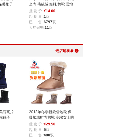
保暖靴子
全内 毛绒绒 短靴 棉靴 雪地
靴保暖靴
批 发 价 :
¥
14.00
起 批 量 :
1
双
已 售 :
6797
双
人均采购:
11
双
进店铺看看
美丽亮片
2013年冬季新款雪地靴 保
棉靴子
暖加绒时尚棉靴 高端女士防
滑棉鞋 批发
批 发 价 :
¥
29.50
起 批 量 :
5
双
已 售 :
480
双