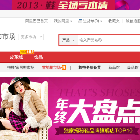
阿里巴巴首页
我的阿里
进货单(
0
)
收藏夹
诚信通
饰市场
更多市场
产品
公司
皮革城
饰品
求购
拖鞋/家居鞋市场
雪地靴市场
|
棉拖冬款备货
新品馆
爆品馆