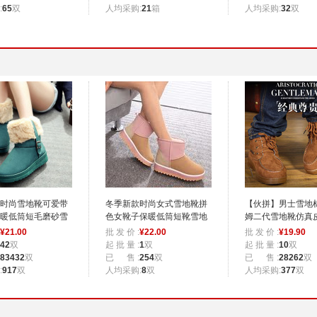
:
65
双
人均采购:
21
箱
人均采购:
32
双
时尚雪地靴可爱带
冬季新款时尚女式雪地靴拼
【伙拼】男士雪地
暖低筒短毛磨砂雪
色女靴子保暖低筒短靴雪地
姆二代雪地靴仿真
批发
靴厂家批发
靴厂家批发
¥
21.00
批 发 价 :
¥
22.00
批 发 价 :
¥
19.90
42
双
起 批 量 :
1
双
起 批 量 :
10
双
83432
双
已 售 :
254
双
已 售 :
28262
双
:
917
双
人均采购:
8
双
人均采购:
377
双